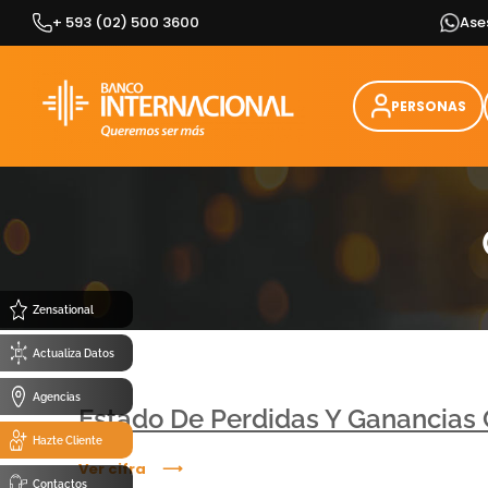
Skip
+ 593 (02) 500 3600
Ase
to
content
PERSONAS
Zensational
Actualiza Datos
Agencias
Estado De Perdidas Y Ganancias
Hazte Cliente
Ver cifra
Contactos