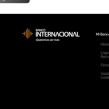
Mi Banc
Histo
Logr
Reco
Firma
Valid
Certi