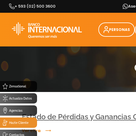
Skip
+ 593 (02) 500 3600
Ase
to
content
PERSONAS
Zensational
Actualiza Datos
Agencias
Estado de Pérdidas y Ganancias 
Hazte Cliente
Ver cifra
Contactos