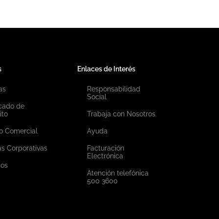
s
Enlaces de Interés
as
Responsabilidad
Social
icado de
ito
Trabaja con Nosotros
o Comercial
Ayuda
as Corporativas
Facturación
Electrónica
ios
Atención telefónica
500 3600