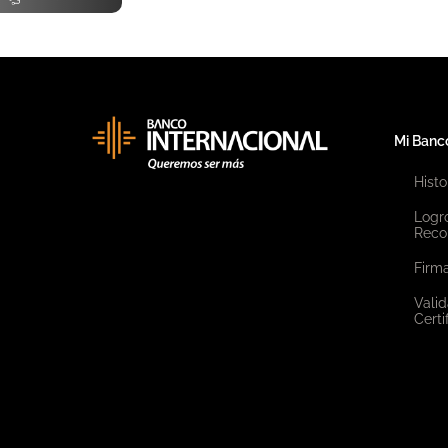
Mi Banc
Histo
Logr
Reco
Firma
Valid
Certi