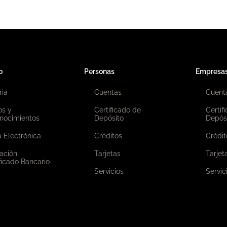
o
Personas
Empresa
ria
Cuentas
Cuent
os y
Certificado de
Certif
nocimientos
Depósito
Depós
 Electrónica
Créditos
Crédit
ación
Tarjetas
Tarjet
ficado Bancario
Servicios
Servic