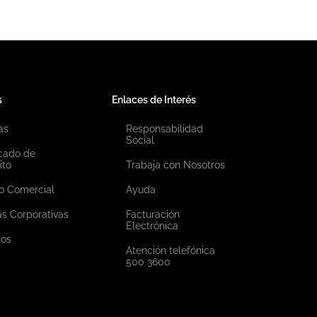
s
Enlaces de Interés
as
Responsabilidad
Social
icado de
ito
Trabaja con Nosotros
o Comercial
Ayuda
as Corporativas
Facturación
Electrónica
ios
Atención telefónica
500 3600