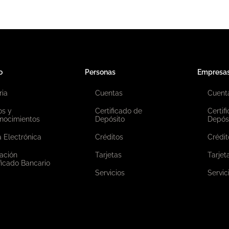
o
Personas
Empresa
ria
Cuentas
Cuent
os y
Certificado de
Certif
nocimientos
Depósito
Depós
 Electrónica
Créditos
Crédit
ación
Tarjetas
Tarjet
ficado Bancario
Servicios
Servic