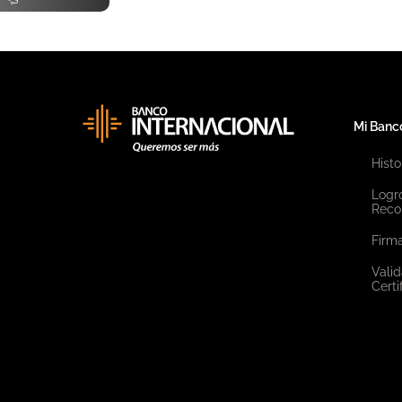
Mi Banc
Histo
Logr
Reco
Firma
Valid
Certi