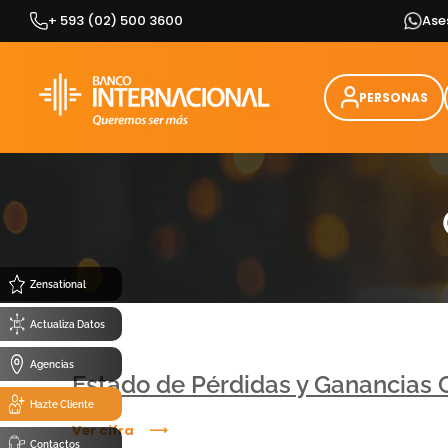
Skip
+ 593 (02) 500 3600
Ase
to
content
PERSONAS
Zensational
Actualiza Datos
Agencias
Estado de Pérdidas y Ganancias
Hazte Cliente
Ver cifra
Contactos