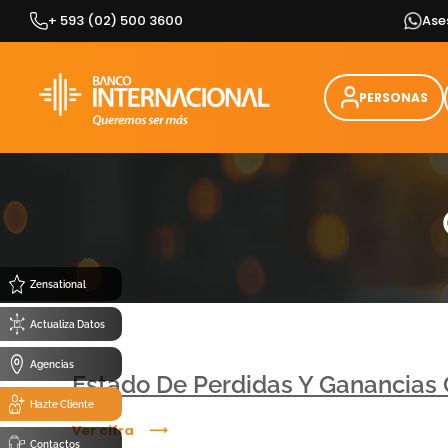
Skip
+ 593 (02) 500 3600
Ase
to
content
PERSONAS
Zensational
Actualiza Datos
Agencias
Estado De Perdidas Y Ganancias
Hazte Cliente
Ver cifra
Contactos