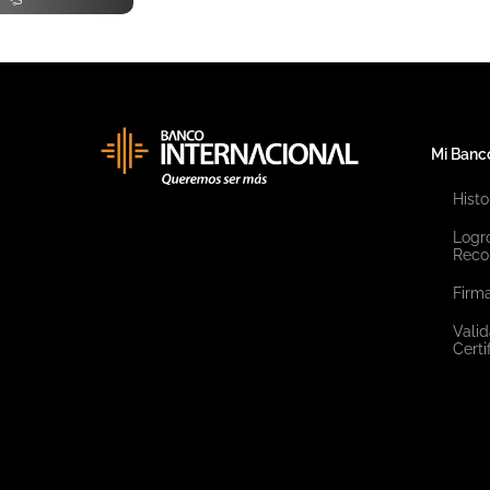
Mi Banc
Histo
Logr
Reco
Firma
Valid
Certi