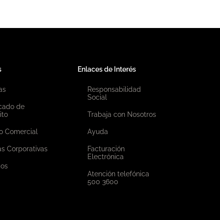
s
Enlaces de Interés
as
Responsabilidad
Social
icado de
ito
Trabaja con Nosotros
o Comercial
Ayuda
as Corporativas
Facturación
Electrónica
ios
Atención telefónica
500 3600