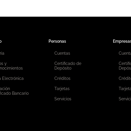
o
Personas
Empresa
ria
Cuentas
Cuent
os y
Certificado de
Certif
nocimientos
Depósito
Depós
 Electrónica
Créditos
Crédit
ación
Tarjetas
Tarjet
ficado Bancario
Servicios
Servic