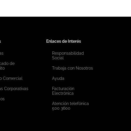
s
Enlaces de Interés
as
Responsabilidad
Social
icado de
ito
Trabaja con Nosotros
o Comercial
Ayuda
as Corporativas
Facturación
Electrónica
ios
Atención telefónica
500 3600