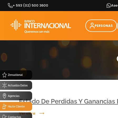
Skip
+ 593 (02) 500 3600
Ase
to
content
PERSONAS
Zensational
Actualiza Datos
Agencias
Estado De Perdidas Y Ganancias 
Hazte Cliente
Ver cifra
Contactos