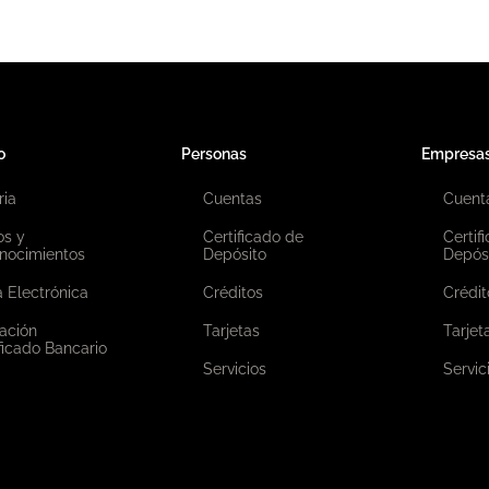
o
Personas
Empresa
ria
Cuentas
Cuent
os y
Certificado de
Certif
nocimientos
Depósito
Depós
 Electrónica
Créditos
Crédit
ación
Tarjetas
Tarjet
ficado Bancario
Servicios
Servic