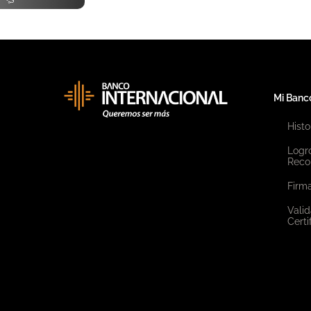
Mi Banc
Histo
Logr
Reco
Firma
Valid
Certi