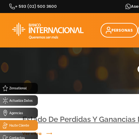
Skip
+ 593 (02) 500 3600
Ase
to
content
PERSONAS
Zensational
Actualiza Datos
Agencias
Estado De Perdidas Y Ganancias
Hazte Cliente
Ver cifra
Contactos