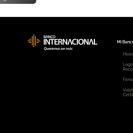
Mi Banc
Histo
Logr
Reco
Firma
Valid
Certi