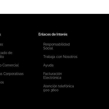
s
Enlaces de Interés
as
Responsabilidad
Social
icado de
ito
Trabaja con Nosotros
o Comercial
Ayuda
as Corporativas
Facturación
Electrónica
ios
Atención telefónica
500 3600