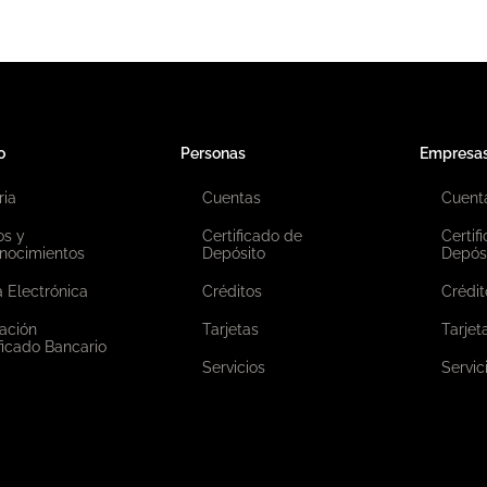
o
Personas
Empresa
ria
Cuentas
Cuent
os y
Certificado de
Certif
nocimientos
Depósito
Depós
 Electrónica
Créditos
Crédit
ación
Tarjetas
Tarjet
ficado Bancario
Servicios
Servic