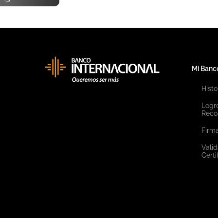
Mi Banc
Histo
Logr
Reco
Firma
Valid
Certi