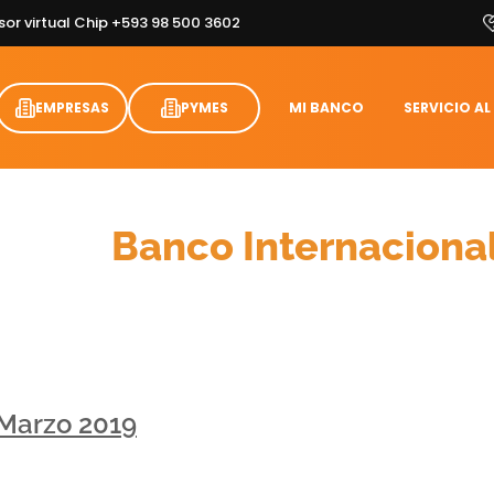
sor virtual Chip +593 98 500 3602
EMPRESAS
PYMES
MI BANCO
SERVICIO AL
Cifras
Banco Internaciona
 Marzo 2019