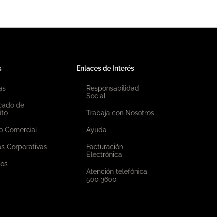
s
Enlaces de Interés
as
Responsabilidad
Social
icado de
ito
Trabaja con Nosotros
o Comercial
Ayuda
as Corporativas
Facturación
Electrónica
ios
Atención telefónica
500 3600