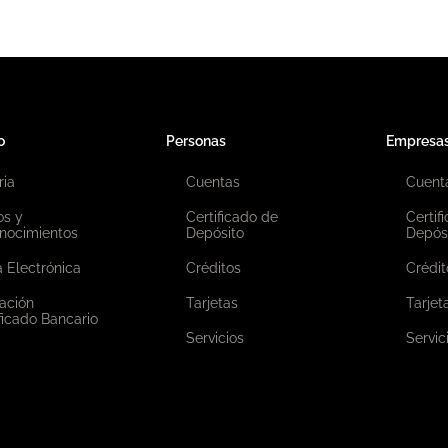
o
Personas
Empresa
ria
Cuentas
Cuent
os y
Certificado de
Certif
nocimientos
Depósito
Depós
 Electrónica
Créditos
Crédit
ación
Tarjetas
Tarjet
ficado Bancario
Servicios
Servic