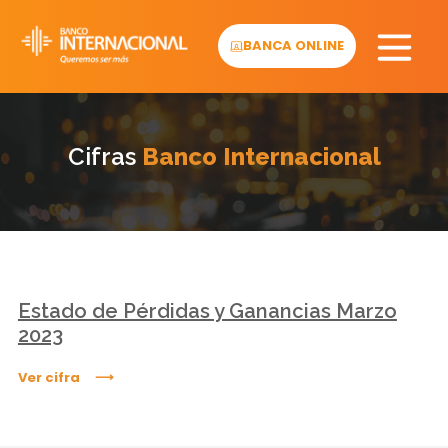
Skip
to
BANCA ONLINE
content
Cifras
Banco Internacional
Estado de Pérdidas y Ganancias Marzo
2023
Ver cifra