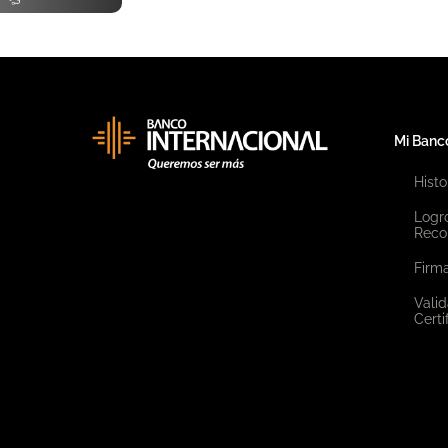
Mi Banc
Histo
Logr
Reco
Firma
Valid
Certi