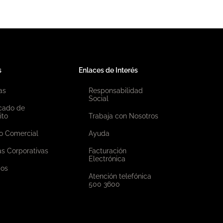
s
Enlaces de Interés
as
Responsabilidad
Social
icado de
ito
Trabaja con Nosotros
o Comercial
Ayuda
as Corporativas
Facturación
Electrónica
ios
Atención telefónica
500 3600