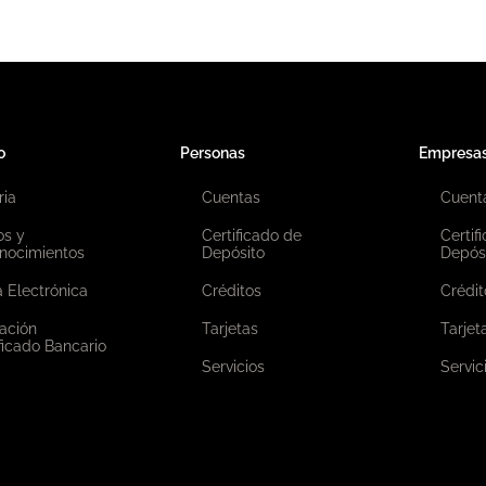
o
Personas
Empresa
ria
Cuentas
Cuent
os y
Certificado de
Certif
nocimientos
Depósito
Depós
 Electrónica
Créditos
Crédit
ación
Tarjetas
Tarjet
ficado Bancario
Servicios
Servic