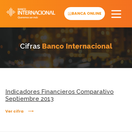
Skip
to
BANCA ONLINE
content
Cifras
Banco Internacional
Indicadores Financieros Comparativo
Septiembre 2013
Ver cifra