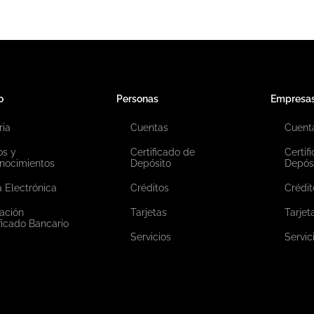
o
Personas
Empresa
ria
Cuentas
Cuent
os y
Certificado de
Certif
nocimientos
Depósito
Depós
 Electrónica
Créditos
Crédit
ación
Tarjetas
Tarjet
ficado Bancario
Servicios
Servic