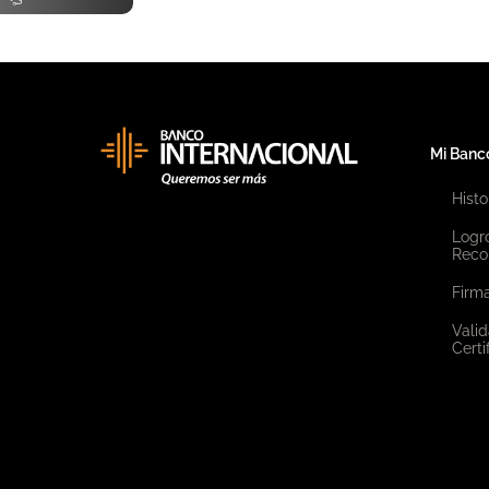
Mi Banc
Histo
Logr
Reco
Firma
Valid
Certi