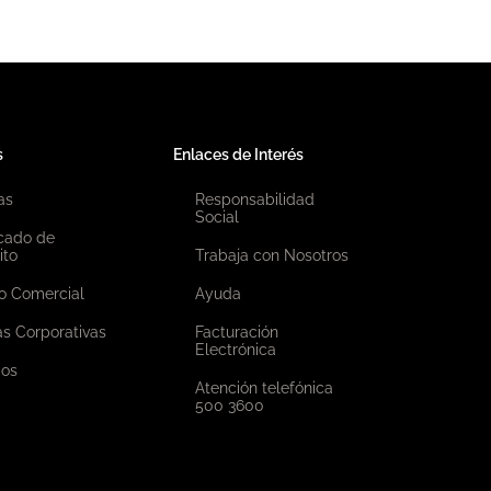
s
Enlaces de Interés
as
Responsabilidad
Social
icado de
ito
Trabaja con Nosotros
o Comercial
Ayuda
as Corporativas
Facturación
Electrónica
ios
Atención telefónica
500 3600