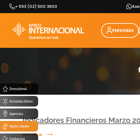
Skip
+ 593 (02) 500 3600
Ase
to
content
PERSONAS
Zensational
Actualiza Datos
Agencias
Indicadores Financieros Marzo 2
Hazte Cliente
Ver cifra
Contactos