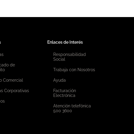
s
Enlaces de Interés
as
Responsabilidad
Social
icado de
ito
Trabaja con Nosotros
o Comercial
Ayuda
as Corporativas
Facturación
Electrónica
ios
Atención telefónica
500 3600