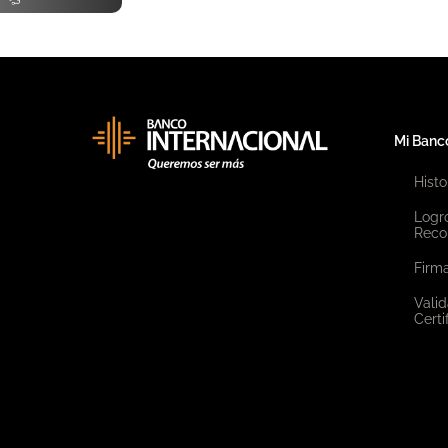
Mi Banc
Histo
Logr
Reco
Firma
Valid
Certi