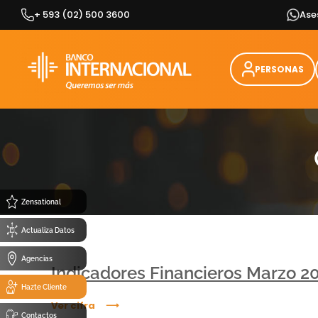
Skip
+ 593 (02) 500 3600
Ase
to
content
PERSONAS
Zensational
Actualiza Datos
Agencias
Indicadores Financieros Marzo 2
Hazte Cliente
Ver cifra
Contactos