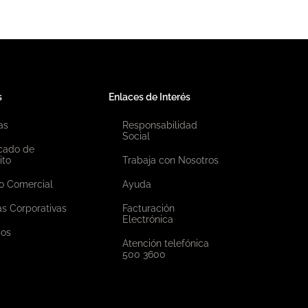
s
Enlaces de Interés
as
Responsabilidad
Social
icado de
ito
Trabaja con Nosotros
o Comercial
Ayuda
as Corporativas
Facturación
Electrónica
ios
Atención telefónica
500 3600