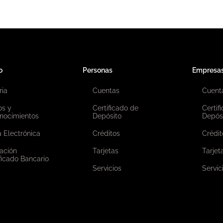
o
Personas
Empresa
ria
Cuentas
Cuent
os y
Certificado de
Certif
nocimientos
Depósito
Depós
 Electrónica
Créditos
Crédit
ación
Tarjetas
Tarjet
ficado Bancario
Servicios
Servic