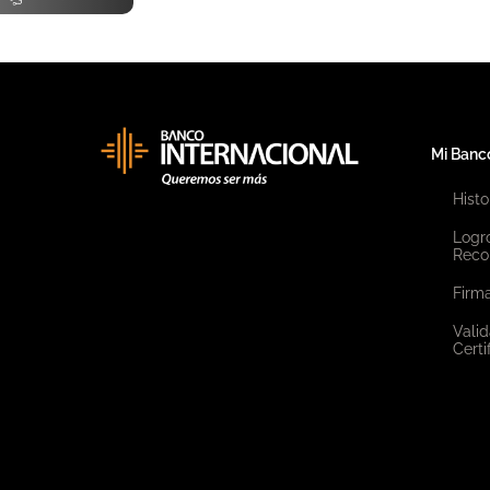
Mi Banc
Histo
Logr
Reco
Firma
Valid
Certi