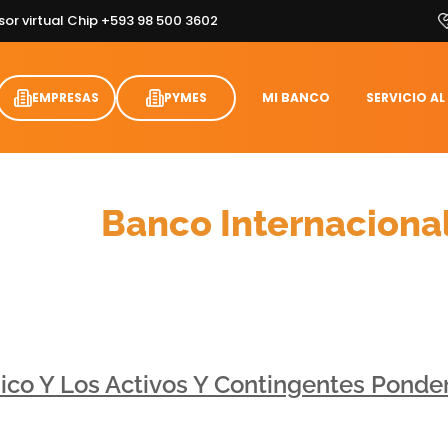
sor virtual Chip +593 98 500 3602
EMPRESAS
PYMES
MI BANCO
SERVICIO AL
Cifras
Banco Internaciona
nico Y Los Activos Y Contingentes Pond