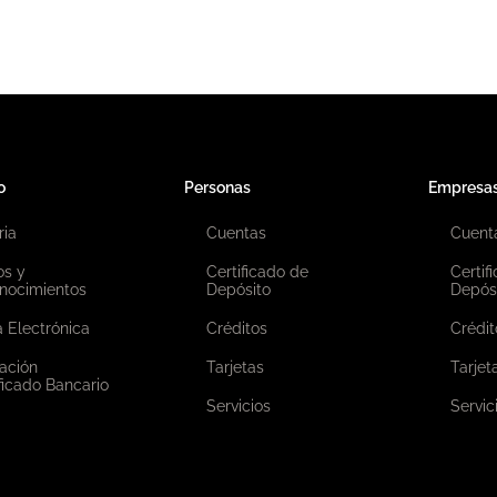
o
Personas
Empresa
ria
Cuentas
Cuent
os y
Certificado de
Certif
nocimientos
Depósito
Depós
 Electrónica
Créditos
Crédit
ación
Tarjetas
Tarjet
ficado Bancario
Servicios
Servic