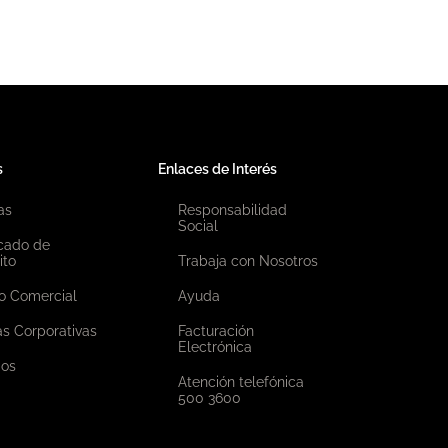
s
Enlaces de Interés
as
Responsabilidad
Social
icado de
ito
Trabaja con Nosotros
o Comercial
Ayuda
as Corporativas
Facturación
Electrónica
ios
Atención telefónica
500 3600