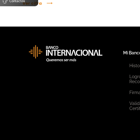
Contactos
Ver cifra
Mi Banc
Histo
Logr
Reco
Firma
Valid
Certi