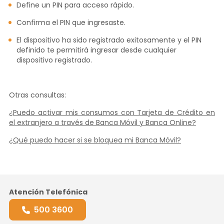
Define un PIN para acceso rápido.
Confirma el PIN que ingresaste.
El dispositivo ha sido registrado exitosamente y el PIN
definido te permitirá ingresar desde cualquier
dispositivo registrado.
Otras consultas:
¿Puedo activar mis consumos con Tarjeta de Crédito en
el extranjero a través de Banca Móvil y Banca Online?
¿Qué puedo hacer si se bloquea mi Banca Móvil?
Atención Telefónica
500 3600