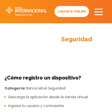
Skip
to
BANCA ONLINE
content
Información y
Seguridad
¿Cómo registro un dispositivo?
Categoría:
Banca Móvil
Seguridad
Descarga la aplicación desde la tienda virtual.
Ingresa tu usuario y contraseña.