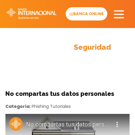
Skip
to
BANCA ONLINE
content
Información y
Seguridad
No compartas tus datos personales
Categoría:
Phishing
Tutoriales