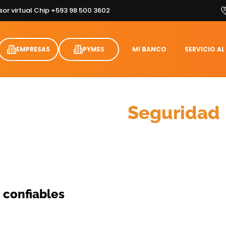
sor virtual Chip +593 98 500 3602
EMPRESAS
PYMES
MI BANCO
SERVICIO AL
Información y
Seguridad
 confiables