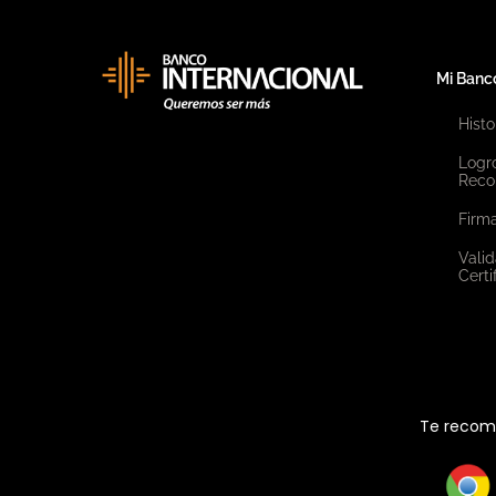
Mi Banc
Histo
Logr
Reco
Firma
Valid
Certi
Te recome