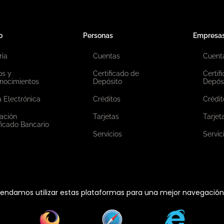
o
Personas
Empresa
ria
Cuentas
Cuent
os y
Certificado de
Certif
nocimientos
Depósito
Depós
 Electrónica
Créditos
Crédit
ación
Tarjetas
Tarjet
ficado Bancario
Servicios
Servic
ndamos utilizar estas plataformas para una mejor navegación e