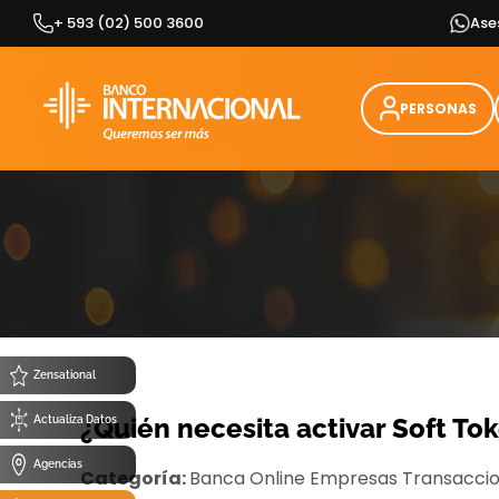
Skip
+ 593 (02) 500 3600
Ase
to
content
PERSONAS
Zensational
¿Quién necesita activar Soft To
Actualiza Datos
Agencias
Categoría:
Banca Online Empresas
Transacci