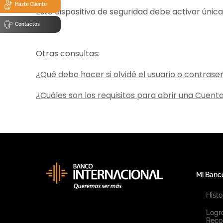
Hazte Cliente
Este dispositivo de seguridad debe activar únic
Contactos
Otras consultas:
¿Qué debo hacer si olvidé el usuario o contrase
¿Cuáles son los requisitos para abrir una Cuent
Mi Banc
Histo
Logr
Reco