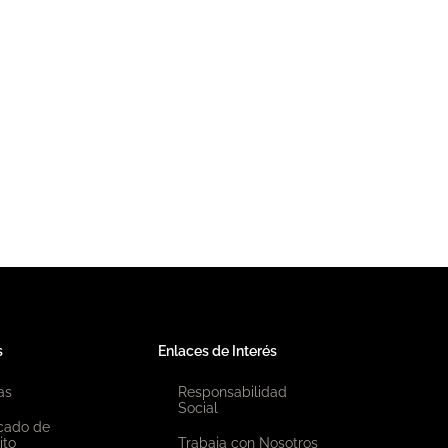
s
Enlaces de Interés
as
Responsabilidad
Social
icado de
ito
Trabaja con Nosotros