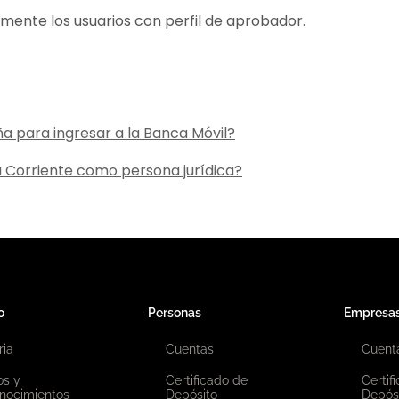
amente los usuarios con perfil de aprobador.
ña para ingresar a la Banca Móvil?
a Corriente como persona jurídica?
o
Personas
Empresa
ria
Cuentas
Cuent
os y
Certificado de
Certif
nocimientos
Depósito
Depós