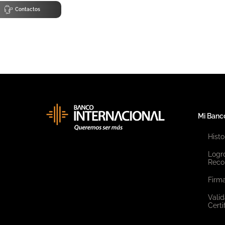
Contactos
Mi Banc
Histo
Logr
Reco
Firma
Valid
Certi