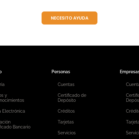
NECESITO AYUDA
o
Personas
Empresa
ria
Cuentas
Cuent
os y
Certificado de
Certif
nocimientos
Depósito
Depós
 Electrónica
Créditos
Crédit
ación
Tarjetas
Tarjet
ficado Bancario
Servicios
Servic