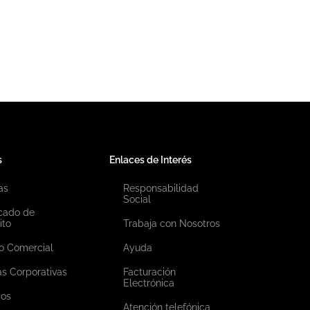
s
Enlaces de Interés
as
Responsabilidad
Social
icado de
ito
Trabaja con Nosotros
o Comercial
Ayuda
as Corporativas
Facturación
Electrónica
ios
Atención telefónica