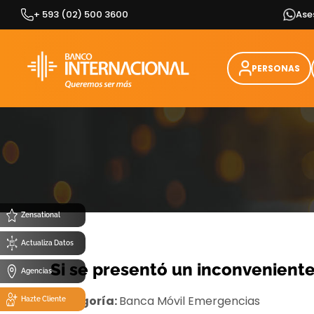
Skip
+ 593 (02) 500 3600
Ase
to
content
PERSONAS
Zensational
Actualiza Datos
Si se presentó un inconveniente
Agencias
Categoría:
Banca Móvil
Emergencias
Hazte Cliente