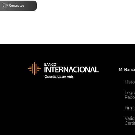
Contactos
Mi Banc
Histo
Logr
Reco
Firma
Valid
Certi