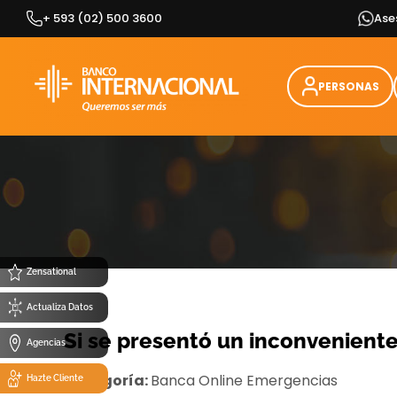
Skip
+ 593 (02) 500 3600
Ase
to
content
PERSONAS
Zensational
Actualiza Datos
Si se presentó un inconveniente
Agencias
Categoría:
Banca Online
Emergencias
Hazte Cliente