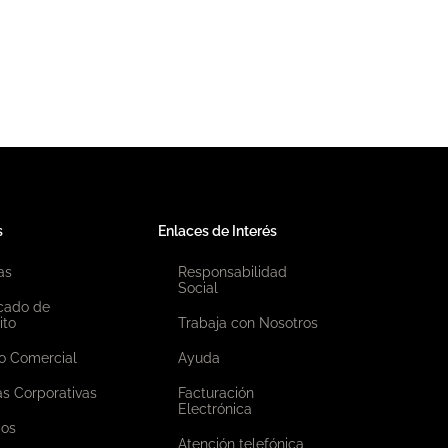
s
Enlaces de Interés
as
Responsabilidad
Social
icado de
ito
Trabaja con Nosotros
o Comercial
Ayuda
as Corporativas
Facturación
Electrónica
ios
Atención telefónica