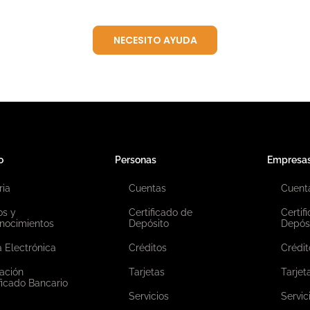
NECESITO AYUDA
o
Personas
Empresa
ria
Cuentas
Cuent
os y
Certificado de
Certif
nocimientos
Depósito
Depós
 Electrónica
Créditos
Crédit
ación
Tarjetas
Tarjet
ficado Bancario
Servicios
Servic