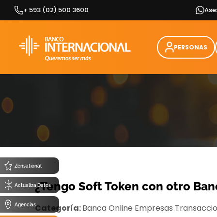
Skip
+ 593 (02) 500 3600
Ase
to
content
PERSONAS
Zensational
¿Tengo Soft Token con otro Banc
Actualiza Datos
Agencias
Categoría:
Banca Online Empresas
Transacci