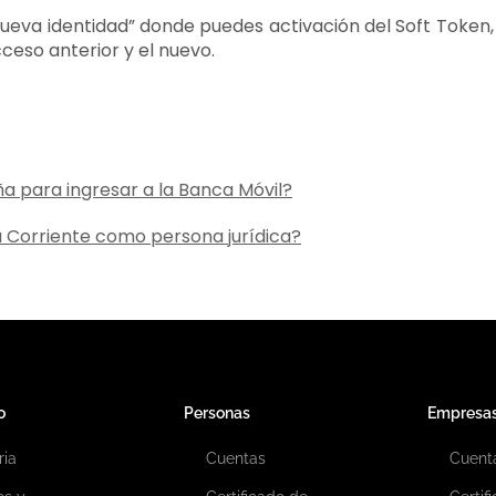
 nueva identidad” donde puedes activación del Soft Tok
cceso anterior y el nuevo.
ña para ingresar a la Banca Móvil?
a Corriente como persona jurídica?
o
Personas
Empresa
ria
Cuentas
Cuent