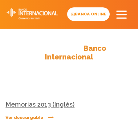
Skip
to
BANCA ONLINE
content
Descargables
Banco
Internacional
Memorias 2013 (Inglés)
Ver descargable