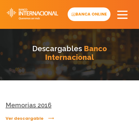
Skip
to
BANCA ONLINE
content
Descargables
Banco
Internacional
Memorias 2016
Ver descargable