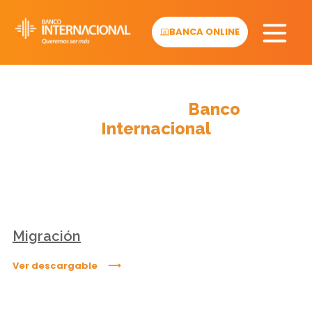
Skip
to
BANCA ONLINE
content
Descargables
Banco
Internacional
Migración
Ver descargable