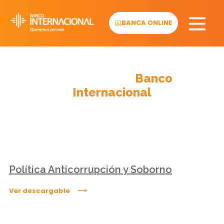
Skip
to
BANCA ONLINE
content
Descargables
Banco
Internacional
Política Anticorrupción y Soborno
Ver descargable