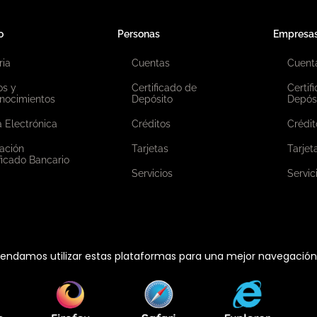
o
Personas
Empresa
ria
Cuentas
Cuent
os y
Certificado de
Certif
nocimientos
Depósito
Depós
 Electrónica
Créditos
Crédit
ación
Tarjetas
Tarjet
ficado Bancario
Servicios
Servic
ndamos utilizar estas plataformas para una mejor navegación e