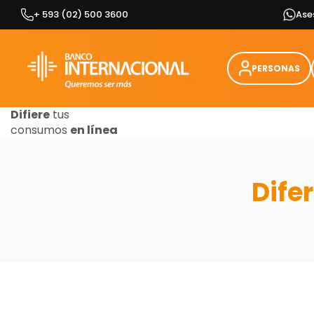
Skip
+ 593 (02) 500 3600
Ase
to
content
PERSONAS
Difiere
tus
consumos
en línea
Dife