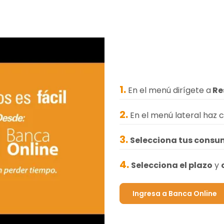
1.
En el menú dirígete a
Re
2.
En el menú lateral haz c
3.
Selecciona tus cons
4.
Selecciona el plazo
y
Ingresa a Banca Online