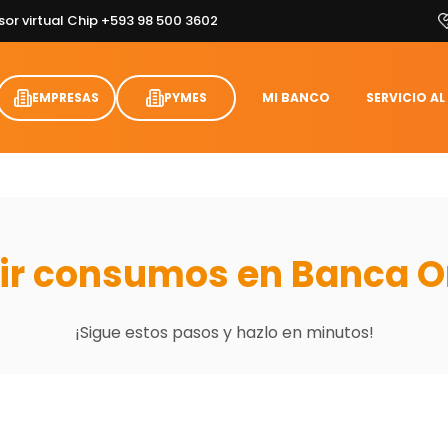
sor virtual Chip +593 98 500 3602
EMPRESAS
PYMES
MI BANCO
SERVICIO AL
rir consumos en Banca O
¡Sigue estos pasos y hazlo en minutos!