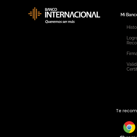
Mi Banc
Histo
Logr
Reco
Firma
Valid
Certi
Te recome