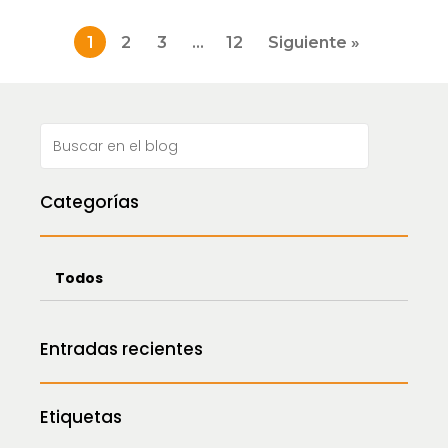
Paginación
1
2
3
…
12
Siguiente »
de
entradas
Categorías
Todos
Entradas recientes
Etiquetas