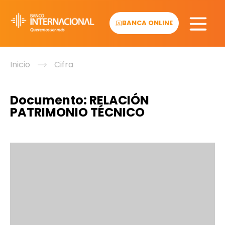
Skip
to
BANCA ONLINE
content
Inicio
Cifra
Documento:
RELACIÓN
PATRIMONIO TÉCNICO