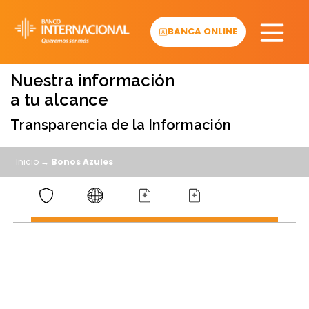
Skip
to
BANCA ONLINE
content
Nuestra información
a tu alcance
Transparencia de la Información
Inicio
→
Bonos Azules