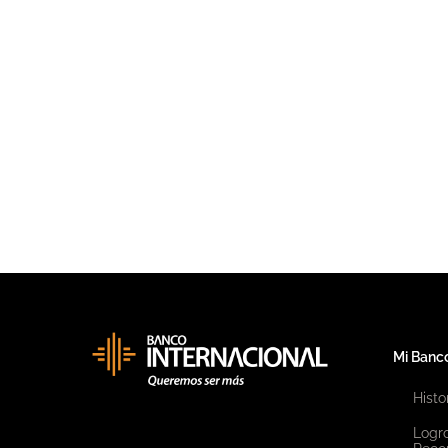
Mi Banc
Histo
Logr