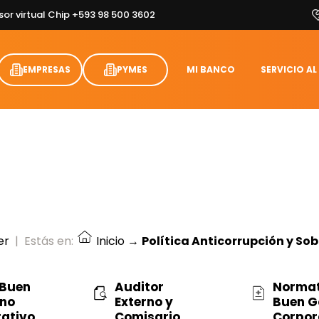
sor virtual Chip +593 98 500 3602
EMPRESAS
PYMES
MI BANCO
SERVICIO AL
er
|
Estás en:
Inicio
→
Política Anticorrupción y So
 Buen
Auditor
Normat
rno
Externo y
Buen G
ativo
Comisario
Corpor