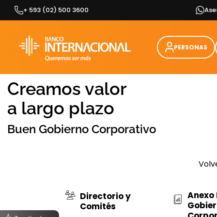
Skip
+ 593 (02) 500 3600
Ase
to
content
PERSONAS
Creamos valor
a largo plazo
Buen Gobierno Corporativo
Volv
Anexo
Directorio y
Gobie
Comités
Corpor