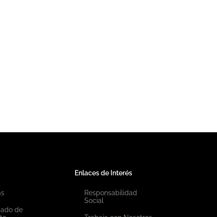
n y Soborno
Enlaces de Interés
as
Responsabilidad
Social
icado de