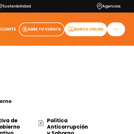
Sostenibilidad
Agencias
 CLIENTE
ABRE TU CUENTA
BANCA ONLINE
borno
iva de
Política
obierno
Anticorrupción
ativo
y Soborno