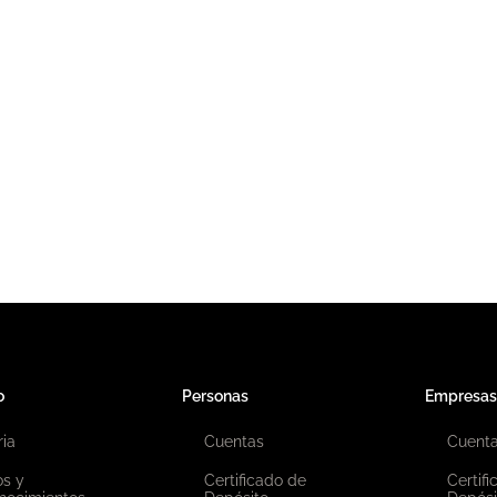
Política Anticorrupció
o
Personas
Empresas
ria
Cuentas
Cuent
os y
Certificado de
Certif