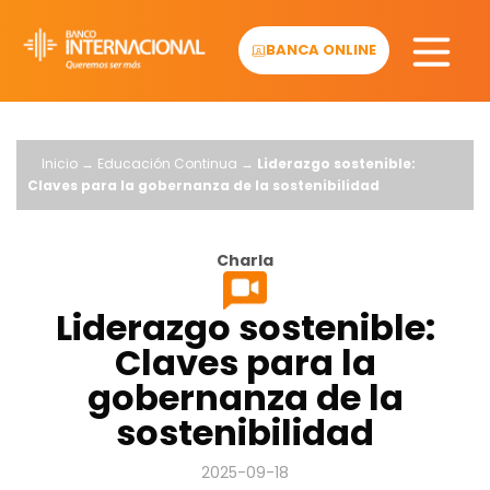
Skip
to
BANCA ONLINE
content
Inicio
→
Educación Continua
→
Liderazgo sostenible:
Claves para la gobernanza de la sostenibilidad
Charla
Liderazgo sostenible:
Claves para la
gobernanza de la
sostenibilidad
2025-09-18