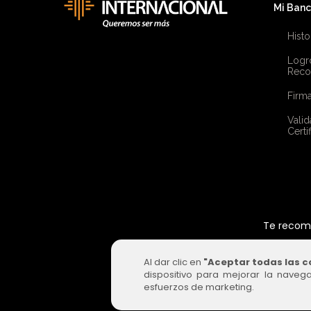
Mi Ban
Histo
Logr
Reco
Firma
Valid
Certi
Te recome
Al dar clic en
"Aceptar todas las c
dispositivo para mejorar la navega
esfuerzos de marketing.