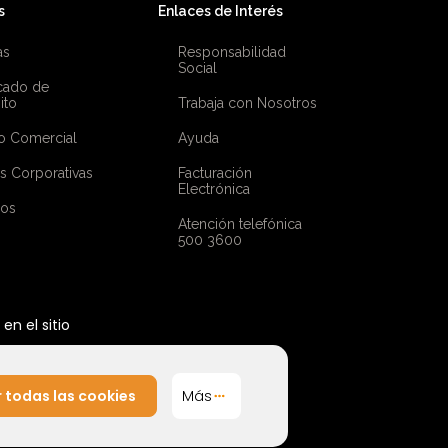
s
Enlaces de Interés
as
Responsabilidad
Social
icado de
ito
Trabaja con Nosotros
o Comercial
Ayuda
as Corporativas
Facturación
Electrónica
ios
Atención telefónica
500 3600
n el sitio
 todas las cookies
Más