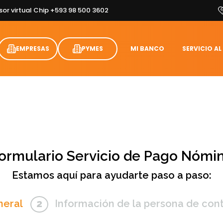
sor virtual Chip +593 98 500 3602
EMPRESAS
PYMES
MI BANCO
SERVICIO AL
ormulario Servicio de Pago Nómi
Estamos aquí para ayudarte paso a paso:
eneral
Información de la persona de con
2