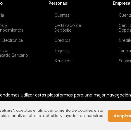
co
Personas
Empresa
ria
Cuentas
Cuent
os y
Certificado de
Certif
nocimientos
Depósito
Depós
 Electrónica
Créditos
Crédit
ación
Tarjetas
Tarjet
ficado Bancario
Servicios
Servic
ndamos utilizar estas plataformas para una mejor navegación e
ookies"
, aceptas el almacenamiento de cookies en tu
ción, analizar el uso del sitio y ayudar en nuestros
Aceptar