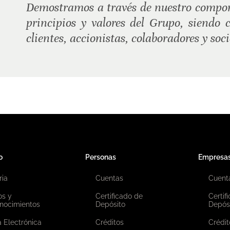
Demostramos a través de nuestro compor
principios y valores del Grupo, siendo 
clientes, accionistas, colaboradores y soc
o
Personas
Empresa
ria
Cuentas
Cuent
os y
Certificado de
Certif
nocimientos
Depósito
Depós
 Electrónica
Créditos
Crédit