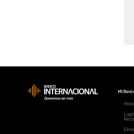
Mi Banc
Histo
Logr
Reco
Firma