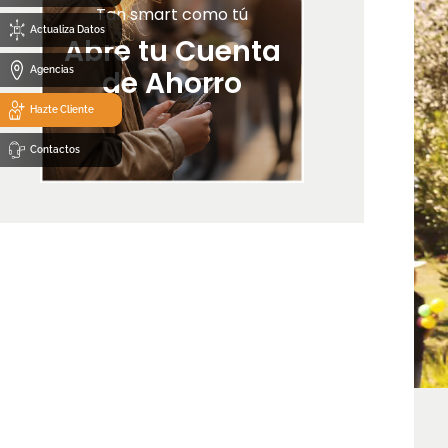
Tan smart como tú
Actualiza Datos
Abre tu Cuenta
Agencias
de Ahorro
Hazte Cliente
Contactos