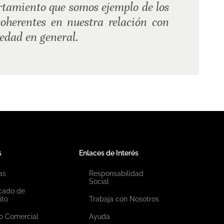
tamiento que somos ejemplo de los
coherentes en nuestra relación con
iedad en general.
s
Enlaces de Interés
as
Responsabilidad
Social
icado de
ito
Trabaja con Nosotros
o Comercial
Ayuda