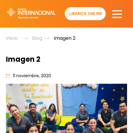
Skip
to
BANCA ONLINE
content
Inicio
Blog
Imagen 2
Imagen 2
11 noviembre, 2020