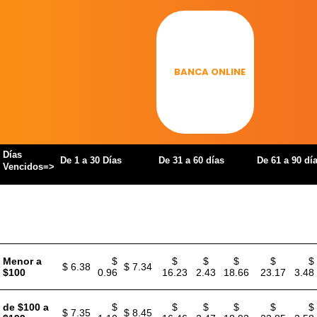
Skip
TARIFARIO AGOSTO
to
content
Cobranzas
Extrajudiciales
BANCA ONLINE
Días
De 1 a 30 Días
De 31 a 60 días
De 61 a 90 dí
Vencidos=>
Monto
Cuota
TARIFA
IVA
TOTAL
TARIFA
IVA
TOTAL
TARIFA
IVA
Vencida
Menor a
$
$
$
$
$
$
$ 6.38
$ 7.34
$100
0.96
16.23
2.43
18.66
23.17
3.48
de $100 a
$
$
$
$
$
$
$ 7.35
$ 8.45