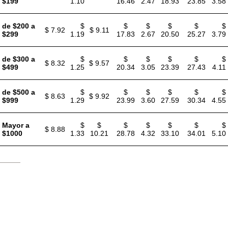
$199
1.10
16.46
2.47
18.93
23.85
3.58
de $200 a
$
$
$
$
$
$
$ 7.92
$ 9.11
$299
1.19
17.83
2.67
20.50
25.27
3.79
de $300 a
$
$
$
$
$
$
$ 8.32
$ 9.57
$499
1.25
20.34
3.05
23.39
27.43
4.11
de $500 a
$
$
$
$
$
$
$ 8.63
$ 9.92
$999
1.29
23.99
3.60
27.59
30.34
4.55
Mayor a
$
$
$
$
$
$
$
$ 8.88
$1000
1.33
10.21
28.78
4.32
33.10
34.01
5.10