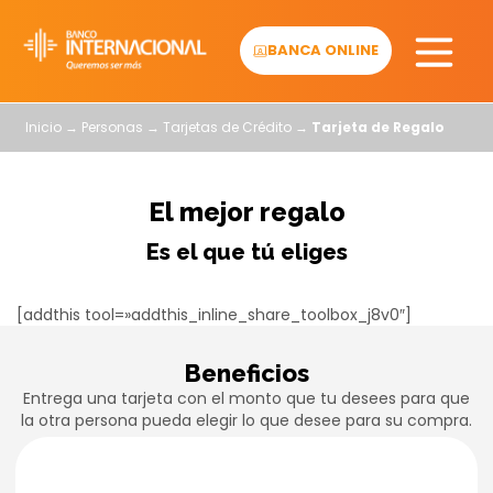
Skip
to
BANCA ONLINE
content
Inicio
→
Personas
→
Tarjetas de Crédito
→
Tarjeta de Regalo
El mejor regalo
Es el que tú eliges
[addthis tool=»addthis_inline_share_toolbox_j8v0″]
Beneficios
Entrega una tarjeta con el monto que tu desees para que
la otra persona pueda elegir lo que desee para su compra.