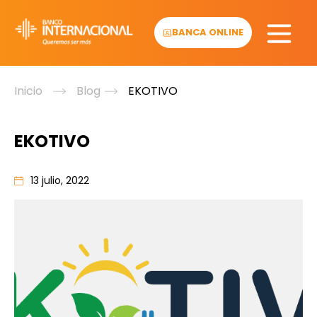
Skip
to
BANCA ONLINE
content
Inicio
Blog
EKOTIVO
EKOTIVO
13 julio, 2022