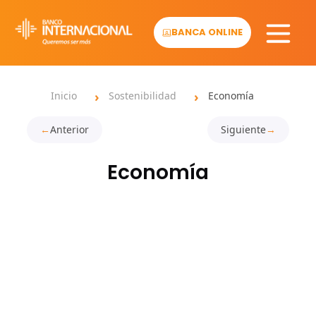
Skip
to
BANCA ONLINE
content
Inicio
Sostenibilidad
Economía
Anterior
Siguiente
Economía