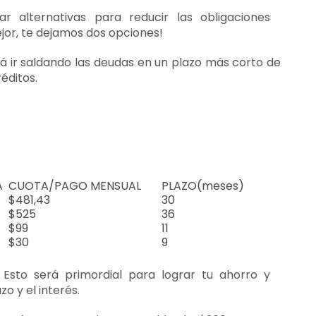
r alternativas para reducir las obligaciones
ejor, te dejamos dos opciones!
irá ir saldando las deudas en un plazo más corto de
éditos.
A
CUOTA/PAGO MENSUAL
PLAZO(meses)
$481,43
30
$525
36
$99
11
$30
9
.
Esto será primordial para lograr tu ahorro y
o y el interés.