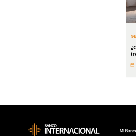
GE
¿
tr
Mi Banc