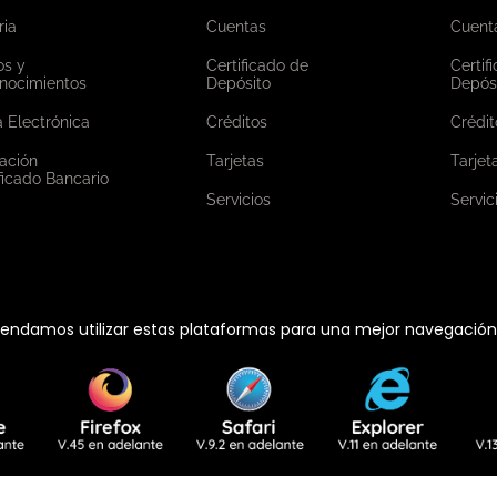
ria
Cuentas
Cuent
os y
Certificado de
Certif
nocimientos
Depósito
Depós
 Electrónica
Créditos
Crédit
ación
Tarjetas
Tarjet
ficado Bancario
Servicios
Servic
ndamos utilizar estas plataformas para una mejor navegación e