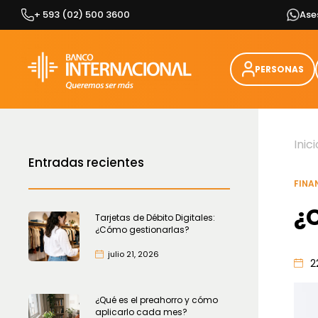
Skip
+ 593 (02) 500 3600
Ase
to
content
PERSONAS
Inici
Entradas recientes
FINA
¿
Tarjetas de Débito Digitales:
¿Cómo gestionarlas?
julio 21, 2026
2
¿Qué es el preahorro y cómo
aplicarlo cada mes?