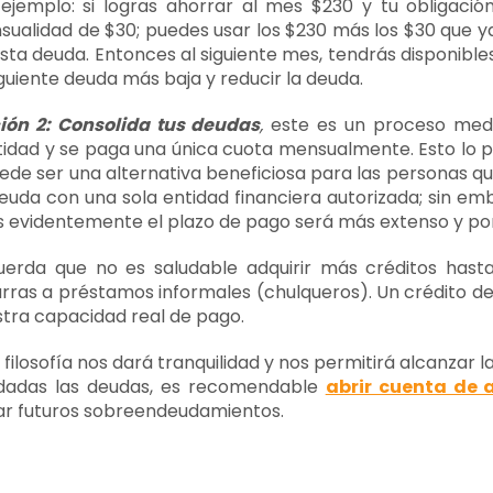
 ejemplo: si logras ahorrar al mes $230 y tu obligac
ualidad de $30; puedes usar los $230 más los $30 que ya
sta deuda. Entonces al siguiente mes, tendrás disponible
iguiente deuda más baja y reducir la deuda.
ión 2: Consolida tus deudas
,
este es un proceso media
idad y se paga una única cuota mensualmente. Esto lo p
ede ser una alternativa beneficiosa para las personas qu
euda con una sola entidad financiera autorizada; sin emb
 evidentemente el plazo de pago será más extenso y po
uerda que no es saludable adquirir más créditos hast
rras a préstamos informales (chulqueros). Un crédito d
tra capacidad real de pago.
 filosofía nos dará tranquilidad y nos permitirá alcanza
uidadas las deudas, es recomendable
abrir cuenta de 
ar futuros sobreendeudamientos.