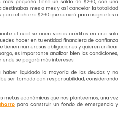
ión más pequeña tiene un saldo de $260, con una
 destinabas mes a mes y así cancelar la totalidad
s para el ahorro $260 que servirá para asignarlos a
nte el cual se unen varios créditos en una sola
uedes hacer en tu entidad financiera de confianza
e tienen numerosas obligaciones y quieren unificar
argo, es importante analizar bien las condiciones,
r ende se pagará más intereses.
a haber liquidado la mayoría de las deudas y no
ebe ser tomado con responsabilidad, considerando
r las metas económicas que nos planteemos, una vez
ahorro
para construir un fondo de emergencia y