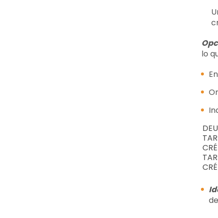
U
c
Opci
lo q
En
Or
In
DEU
TAR
CRÉ
TAR
CRÉ
Id
de