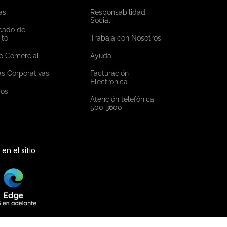
as
Responsabilidad
Social
icado de
ito
Trabaja con Nosotros
o Comercial
Ayuda
as Corporativas
Facturación
Electrónica
ios
Atención telefónica
500 3600
n el sitio