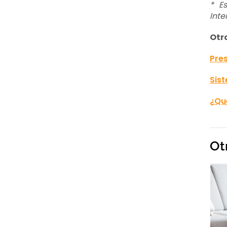
* E
Inte
Otr
Pre
Sis
¿Qu
Ot