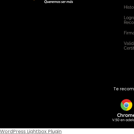
Histo
Logr
Reco
Firma
Valid
Certi
Te recome
WordPress Lightbox Plugin