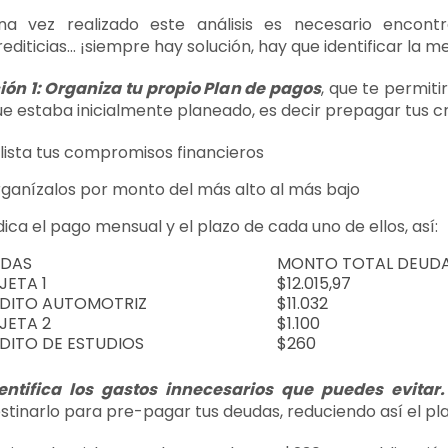
na vez realizado este análisis es necesario encontra
rediticias… ¡siempre hay solución, hay que identificar la m
ón 1: Organiza tu propio Plan de pagos
, que te permit
ue estaba inicialmente planeado, es decir prepagar tus cr
lista tus compromisos financieros
ganízalos por monto del más alto al más bajo
dica el pago mensual y el plazo de cada uno de ellos, así:
DAS
MONTO TOTAL DEUD
JETA 1
$12.015,97
DITO AUTOMOTRIZ
$11.032
JETA 2
$1.100
DITO DE ESTUDIOS
$260
entifica los gastos innecesarios que puedes evitar
stinarlo para pre-pagar tus deudas, reduciendo así el plaz