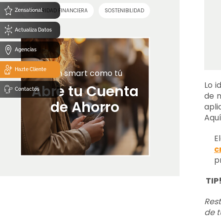
SEGURIDAD FINANCIERA
SOSTENIBILIDAD
Zensational
Actualiza Datos
Agencias
Hazte Cliente
Tan smart como tú
Lo i
Abre tu Cuenta
Contactos
de n
de Ahorro
apli
Aquí
E
c
p
TIP
Rest
de t