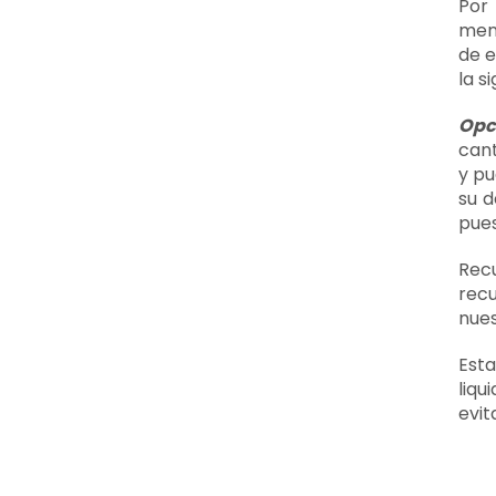
Por
mens
de e
la s
Opc
cant
y pu
su d
pues
Rec
recu
nues
Esta
liq
evit