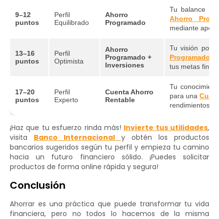
Tu balance ent
9–12
Perfil
Ahorro
Ahorro Prog
puntos
Equilibrado
Programado
mediante aportes
Tu visión posi
Ahorro
13–16
Perfil
Programado +
Programado
co
puntos
Optimista
Inversiones
tus metas finan
Tu conocimiento
17–20
Perfil
Cuenta Ahorro
para una
Cuent
puntos
Experto
Rentable
rendimientos m
¡Haz que tu esfuerzo rinda más!
Invierte tus utilidades
,
visita
Banco Internacional
y obtén los productos
bancarios sugeridos según tu perfil y empieza tu camino
hacia un futuro financiero sólido. ¡Puedes solicitar
productos de forma online rápida y segura!
Conclusión
Ahorrar es una práctica que puede transformar tu vida
financiera, pero no todos lo hacemos de la misma