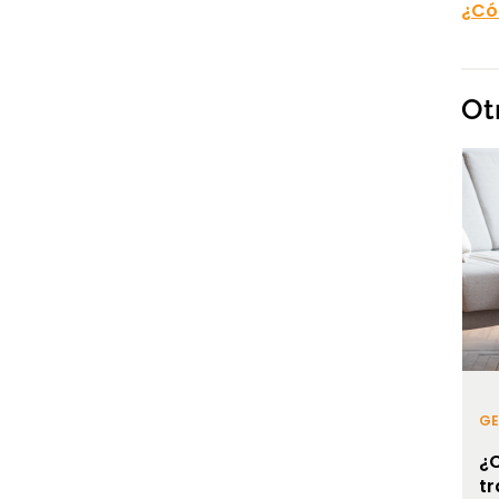
¿Có
Ot
GE
¿
tr