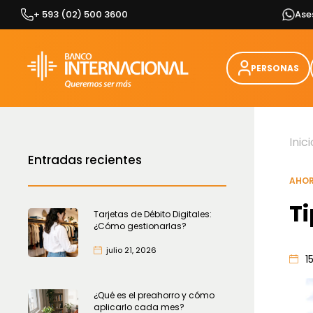
Skip
+ 593 (02) 500 3600
Ase
to
content
PERSONAS
Inici
Entradas recientes
AHOR
Ti
Tarjetas de Débito Digitales:
¿Cómo gestionarlas?
julio 21, 2026
1
¿Qué es el preahorro y cómo
aplicarlo cada mes?