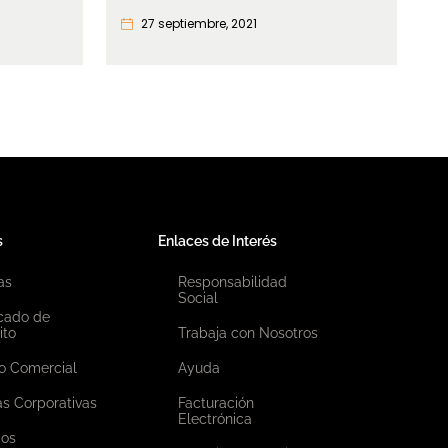
27 septiembre, 2021
s
Enlaces de Interés
as
Responsabilidad
Social
icado de
ito
Trabaja con Nosotros
o Comercial
Ayuda
as Corporativas
Facturación
Electrónica
ios