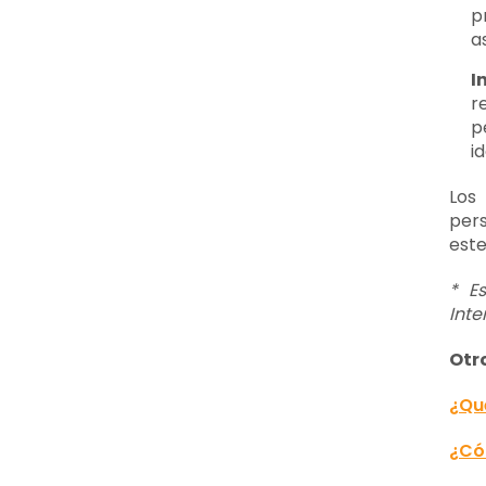
p
a
I
r
p
i
Los
pers
este
* E
Inte
Otr
¿Qu
¿Có