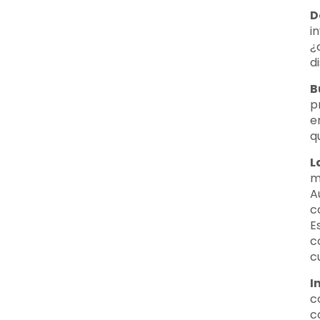
D
i
¿
d
B
p
e
q
L
m
A
c
E
c
c
I
c
c