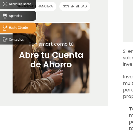
Actualiza Datos
SEGURIDAD FINANCIERA
SOSTENIBILIDAD
Agencias
Hazte Cliente
Contactos
Tan smart como tú
Si e
Abre tu Cuenta
sobr
de Ahorro
inver
Inve
mult
per
prop
T
m
p
t