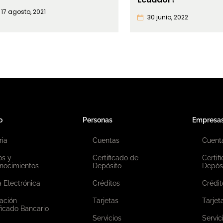
17 agosto, 2021
30 junio, 2022
o
Personas
Empresa
ria
Cuentas
Cuent
os y
Certificado de
Certif
nocimientos
Depósito
Depós
 Electrónica
Créditos
Crédit
ación
Tarjetas
Tarjet
ficado Bancario
Servicios
Servic