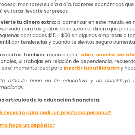
roceso, monitorea su día a día, factores económicos que l
sí evitarás llevarte sorpresas.
nvierte tu dinero extra:
al comenzar en este mundo, es m
eservado para tus gastos diarios, con el dinero que plane
equeñas cantidades $15 – $50 en algunas empresas o fon
dentificar tendencias y cuando te sientas seguro aumenta
 expertos también recomiendan
abrir cuenta de ah
onales, Si trabajas en relación de dependencia, recuerda q
 es el momento ideal para
invertir tus utilidades
y hace
ste artículo tiene un fin educativo y no constituye
rnacional.
os artículos de la educación financiera:
é necesito para pedir un préstamo personal?
mo hago un depósito?