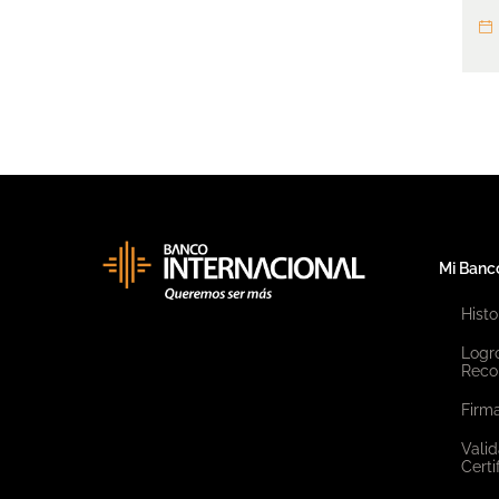
Mi Banc
Histo
Logr
Reco
Firma
Valid
Certi