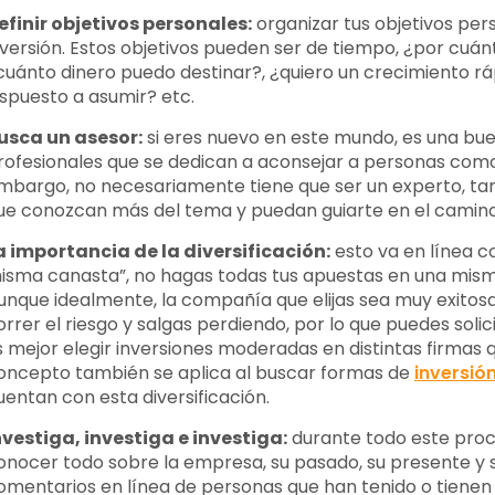
efinir objetivos personales:
organizar tus objetivos per
nversión. Estos objetivos pueden ser de tiempo, ¿por cuán
cuánto dinero puedo destinar?, ¿quiero un crecimiento ráp
ispuesto a asumir? etc.
usca un asesor:
si eres nuevo en este mundo, es una bue
rofesionales que se dedican a aconsejar a personas como t
mbargo, no necesariamente tiene que ser un experto, ta
ue conozcan más del tema y puedan guiarte en el camino
a importancia de la diversificación:
esto va en línea c
isma canasta”, no hagas todas tus apuestas en una mism
unque idealmente, la compañía que elijas sea muy exitosa
orrer el riesgo y salgas perdiendo, por lo que puedes soli
s mejor elegir inversiones moderadas en distintas firmas 
oncepto también se aplica al buscar formas de
inversió
uentan con esta diversificación.
nvestiga, investiga e investiga:
durante todo este proce
onocer todo sobre la empresa, su pasado, su presente y s
omentarios en línea de personas que han tenido o tienen 