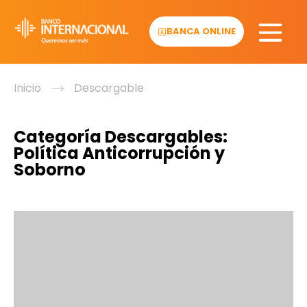
Skip
to
BANCA ONLINE
content
Inicio
Descargable
Categoría Descargables:
Política Anticorrupción y
Soborno