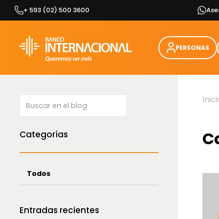
Skip
+ 593 (02) 500 3600
Ase
to
content
PERSONAS
Inici
C
Categorías
Todos
Entradas recientes