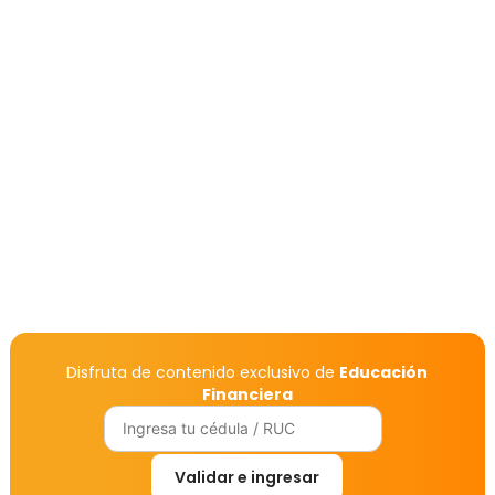
Nómina?
Después de recibir 3 meses su salario, el colaborador
podrá acercarse a su asesor y aplicar para la aprobación
de un crédito exclusivo. Recuerda que tendrá una tasa
preferencial, desembolso inmediato y sin garante.
¿Cómo puede el colaborador abrir una Cuenta de
Ahorro Programado Nómina?
Disfruta de contenido exclusivo de
Educación
Financiera