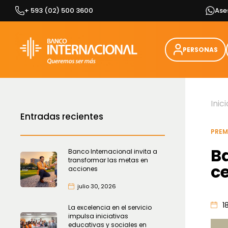
Skip
+ 593 (02) 500 3600
Ase
to
content
PERSONAS
Inici
Entradas recientes
PREM
B
Banco Internacional invita a
transformar las metas en
ce
acciones
julio 30, 2026
1
La excelencia en el servicio
impulsa iniciativas
educativas y sociales en