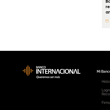
Ba
re
a
Mi Banc
Histo
Logr
Reco
Firma