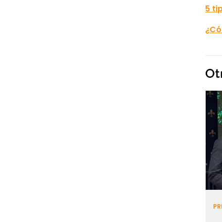
5 t
¿Cóm
Ot
PR