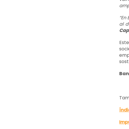
ampl
“En 
al d
Cap
Este
soci
emp
sost
Ban
Tamb
Índ
Impu