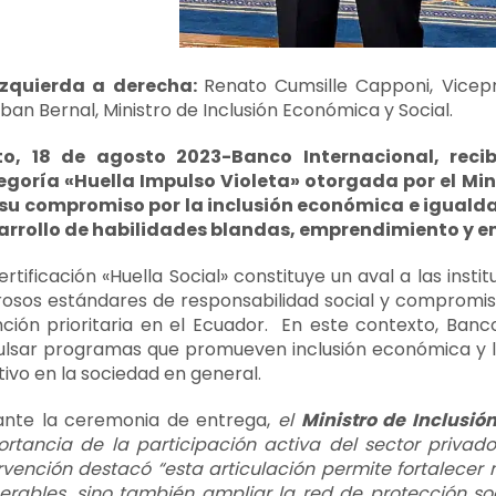
izquierda a derecha:
Renato Cumsille Capponi, Vicep
ban Bernal, Ministro de Inclusión Económica y Social.
to, 18 de agosto 2023-
Banco Internacional, recib
egoría «Huella Impulso Violeta» otorgada por el Mini
 su compromiso por la inclusión económica e iguald
arrollo de habilidades blandas, emprendimiento y e
ertificación «Huella Social» constituye un aval a las in
rosos estándares de responsabilidad social y compromis
ción prioritaria en el Ecuador. En este contexto, Ba
ulsar programas que promueven inclusión económica y l
tivo en la sociedad en general.
ante la ceremonia de entrega,
el
Ministro de Inclusió
rtancia de la participación activa del sector privado
rvención destacó “esta articulación permite fortalecer n
erables, sino también ampliar la red de protección soc