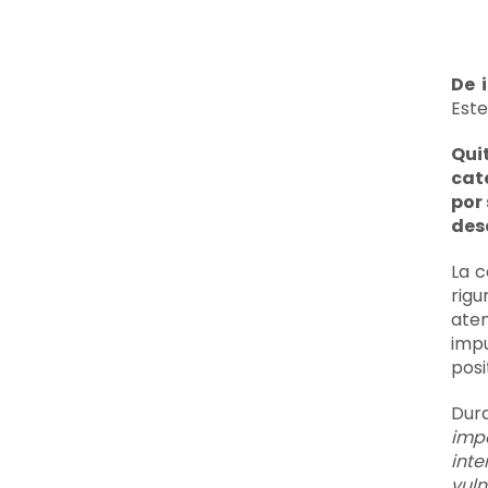
De 
Este
Qui
cat
por
des
La c
rigu
aten
imp
posi
Dur
impo
inte
vuln