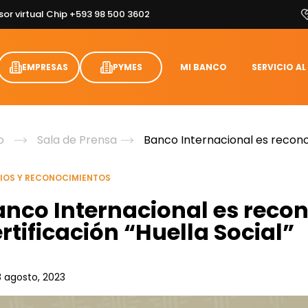
sor virtual Chip +593 98 500 3602
EMPRESAS
PYMES
MI BANCO
SERVICIO AL
o
Sala de Prensa
Banco Internacional es reconoc
IOS Y RECONOCIMIENTOS
anco Internacional es recon
rtificación “Huella Social”
8 agosto, 2023