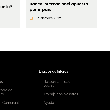
Banco Internacional apuesta
iento?
por el país
9 diciembre, 2022
s
Enlaces de Interés
as
Responsabilidad
Social
icado de
ito
Trabaja con Nosotros
o Comercial
Ayuda