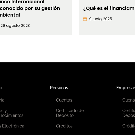
nco Internacional
conocido por su gestión
¿Qué es el financiam
mbiental
9 junio, 2025
29 agosto, 2023
o
Personas
Empresa
ria
Cuentas
Cuent
os y
Certificado de
Certif
nocimientos
Depósito
Depós
 Electrónica
Créditos
Crédit