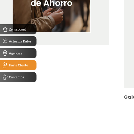
de Ahorro
Zensational
Actualiza Datos
Agencias
Hazte Cliente
Contactos
Gal