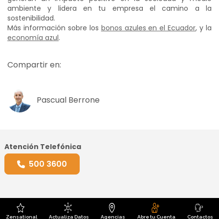
ambiente y lidera en tu empresa el camino a la
sostenibilidad.
Más información sobre los
bonos azules en el Ecuador
, y la
economía azul
.
Compartir en:
Pascual Berrone
Atención Telefónica
500 3600
WordPress Lightbox Plugin
Zensational
Actualiza Datos
Agencias
Abre tu Cuenta
Contactos