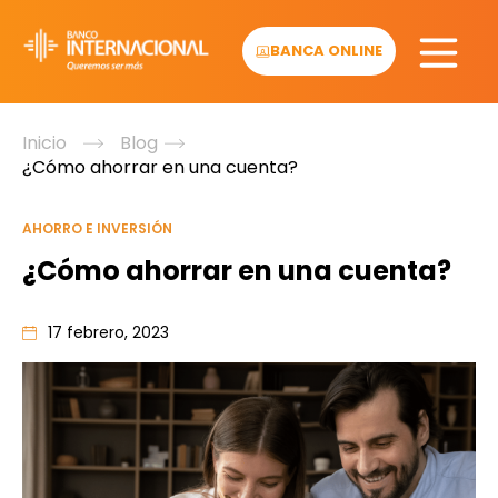
Skip
to
BANCA ONLINE
content
Inicio
Blog
¿Cómo ahorrar en una cuenta?
AHORRO E INVERSIÓN
¿Cómo ahorrar en una cuenta?
17 febrero, 2023