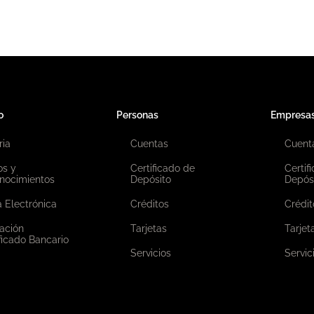
o
Personas
Empresa
ria
Cuentas
Cuent
os y
Certificado de
Certif
nocimientos
Depósito
Depós
 Electrónica
Créditos
Crédit
ación
Tarjetas
Tarjet
ficado Bancario
Servicios
Servic