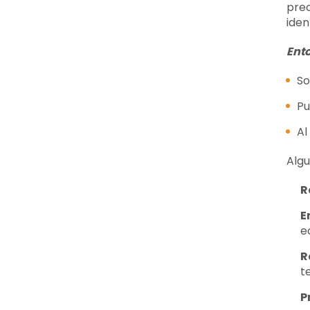
prec
iden
Ento
So
Pu
Al
Algu
R
E
e
R
t
P