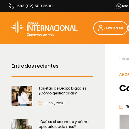
Skip
+ 593 (02) 500 3600
Ase
to
content
PERSONAS
Inici
Entradas recientes
AHOR
C
Tarjetas de Débito Digitales:
¿Cómo gestionarlas?
julio 21, 2026
3
¿Qué es el preahorro y cómo
aplicarlo cada mes?