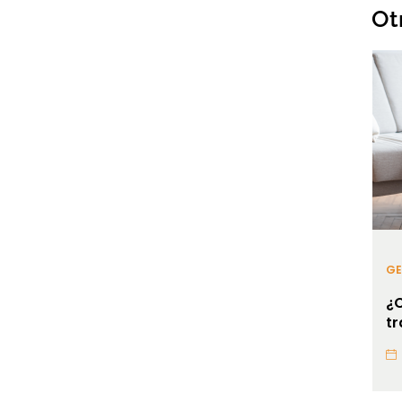
Ot
GE
¿
tr