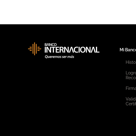
Mi Banc
Histo
Logr
Reco
Firma
Valid
Certi