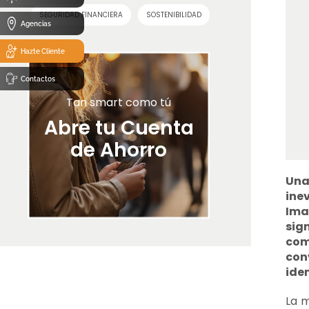
SEGURIDAD FINANCIERA
SOSTENIBILIDAD
Agencias
Hazte Cliente
Contactos
Tan smart como tú
Abre tu Cuenta
de Ahorro
Una
ine
Ima
sig
com
con
iden
La m