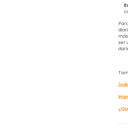
E
c
Par
diar
más
ser 
darl
Tamb
Índ
Impu
¿Qué