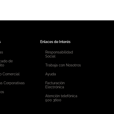
s
Enlaces de Interés
as
Responsabilidad
Social
icado de
ito
Trabaja con Nosotros
o Comercial
Ayuda
as Corporativas
Facturación
Electrónica
ios
Atención telefónica
500 3600