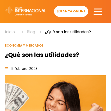
Skip
to
BANCA ONLINE
content
Inicio
Blog
¿Qué son las utilidades?
ECONOMÍA Y MERCADOS
¿Qué son las utilidades?
15 febrero, 2023