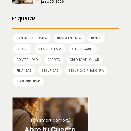
junio 23, 2026
Etiquetas
BANCA ELECTRÓNICA
BANCA EN LÍNEA
BANCO
CHEQUE
CHEQUE DE PAGO
CIBERATAQUES
CONTABILIDAD
CRÉDITO
CRÉDITO VEHICULAR
FINANZAS
SEGURIDAD
SEGURIDAD FINANCIERA
SOSTENIBILIDAD
Tan smart como tú
Abre tu Cuenta