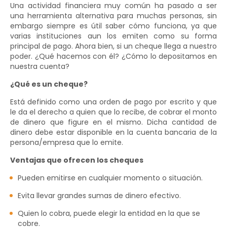
Una actividad financiera muy común ha pasado a ser
una herramienta alternativa para muchas personas, sin
embargo siempre es útil saber cómo funciona, ya que
varias instituciones aun los emiten como su forma
principal de pago. Ahora bien, si un cheque llega a nuestro
poder. ¿Qué hacemos con él? ¿Cómo lo depositamos en
nuestra cuenta?
¿Qué es un cheque?
Está definido como una orden de pago por escrito y que
le da el derecho a quien que lo recibe, de cobrar el monto
de dinero que figure en el mismo. Dicha cantidad de
dinero debe estar disponible en la cuenta bancaria de la
persona/empresa que lo emite.
Ventajas que ofrecen los cheques
Pueden emitirse en cualquier momento o situación.
Evita llevar grandes sumas de dinero efectivo.
Quien lo cobra, puede elegir la entidad en la que se
cobre.