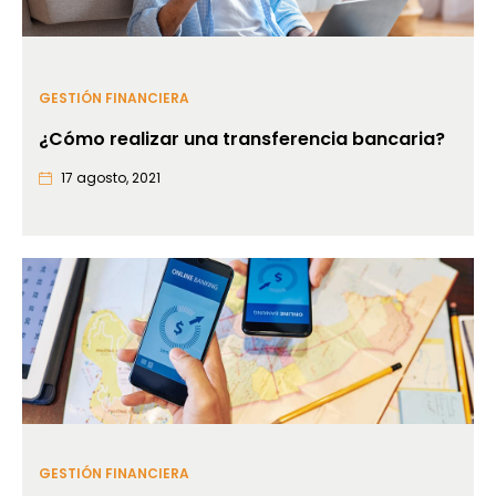
GESTIÓN FINANCIERA
¿Cómo realizar una transferencia bancaria?
17 agosto, 2021
GESTIÓN FINANCIERA