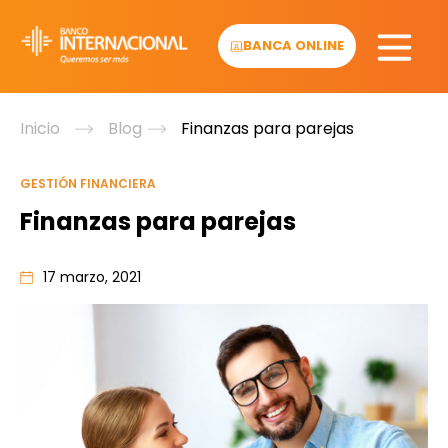
Skip
to
BANCA ONLINE
content
Inicio
Blog
Finanzas para parejas
GESTIÓN FINANCIERA
Finanzas para parejas
17 marzo, 2021